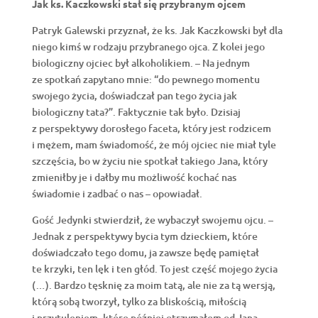
Jak ks. Kaczkowski stał się przybranym ojcem
Patryk Galewski przyznał, że ks. Jak Kaczkowski był dla
niego kimś w rodzaju przybranego ojca. Z kolei jego
biologiczny ojciec był alkoholikiem. – Na jednym
ze spotkań zapytano mnie: “do pewnego momentu
swojego życia, doświadczał pan tego życia jak
biologiczny tata?”. Faktycznie tak było. Dzisiaj
z perspektywy dorosłego faceta, który jest rodzicem
i mężem, mam świadomość, że mój ojciec nie miał tyle
szczęścia, bo w życiu nie spotkał takiego Jana, który
zmieniłby je i dałby mu możliwość kochać nas
świadomie i zadbać o nas – opowiadał.
Gość Jedynki stwierdził, że wybaczył swojemu ojcu. –
Jednak z perspektywy bycia tym dzieckiem, które
doświadczało tego domu, ja zawsze będę pamiętał
te krzyki, ten lęk i ten głód. To jest część mojego życia
(…). Bardzo tęsknię za moim tatą, ale nie za tą wersją,
którą sobą tworzył, tylko za bliskością, miłością
i przytuleniem, które później otrzymałem od Jana.