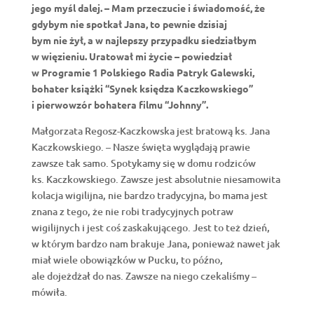
jego myśl dalej. – Mam przeczucie i świadomość, że
gdybym nie spotkał Jana, to pewnie dzisiaj
bym nie żył, a w najlepszy przypadku siedziałbym
w więzieniu. Uratował mi życie – powiedział
w Programie 1 Polskiego Radia Patryk Galewski,
bohater książki “Synek księdza Kaczkowskiego”
i pierwowzór bohatera filmu “Johnny”.
Małgorzata Regosz-Kaczkowska jest bratową ks. Jana
Kaczkowskiego. – Nasze święta wyglądają prawie
zawsze tak samo. Spotykamy się w domu rodziców
ks. Kaczkowskiego. Zawsze jest absolutnie niesamowita
kolacja wigilijna, nie bardzo tradycyjna, bo mama jest
znana z tego, że nie robi tradycyjnych potraw
wigilijnych i jest coś zaskakującego. Jest to też dzień,
w którym bardzo nam brakuje Jana, ponieważ nawet jak
miał wiele obowiązków w Pucku, to późno,
ale dojeżdżał do nas. Zawsze na niego czekaliśmy –
mówiła.