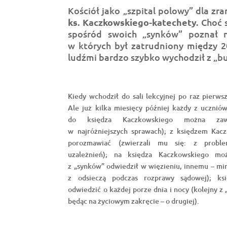
Kościół jako „szpital polowy” dla zra
ks. Kaczkowskiego-katechety.
Choć s
spośród swoich „synków” poznał n
w których był zatrudniony między 
ludźmi bardzo szybko wychodził z „
Kiedy wchodził do sali lekcyjnej po raz pierw
Ale już kilka miesięcy później każdy z ucznió
do księdza Kaczkowskiego można zaws
w najróżniejszych sprawach); z księdzem Ka
porozmawiać (zwierzali mu się: z proble
uzależnień); na księdza Kaczkowskiego mo
z „synków” odwiedził w więzieniu, innemu – mi
z odsieczą podczas rozprawy sądowej); ks
odwiedzić o każdej porze dnia i nocy (kolejny z
będąc na życiowym zakręcie – o drugiej).