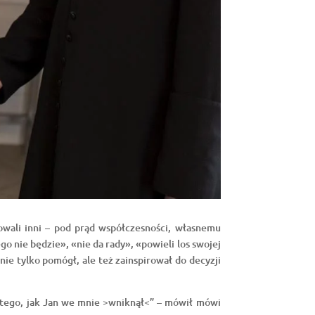
kowali inni – pod prąd współczesności, własnemu
o nie będzie», «nie da rady», «powieli los swojej
ie tylko pomógł, ale też zainspirował do decyzji
z tego, jak Jan we mnie >wniknął<” – mówił mówi