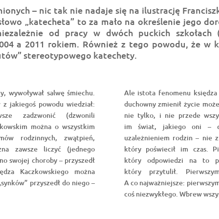
nionych – nic tak nie nadaje się na ilustrację Franci
łowo „katecheta” to za mało na określenie jego doro
iezależnie od pracy w dwóch puckich szkołach 
2004 a 2011 rokiem. Również z tego powodu, że w
butów” stereotypowego katechety.
szy, wywoływał salwę śmiechu.
Ale istota fenomenu księdza
w z jakiegoś powodu wiedział:
duchowny zmienił życie może 
ze zadzwonić (dzwonili
nie tylko, i nie przede wsz
czkowskim można o wszystkim
im świat, jakiego oni – c
mów rodzinnych, zwątpień,
uzależnieniem rodzin – nie z
żna zawsze liczyć (jednego
który poświecił im czas. P
mo swojej choroby – przyszedł
który odpowiedzi na to py
iędza Kaczkowskiego można
który przytulił. Pierwsz
 „synków” przyszedł do niego –
A co najważniejsze: pierwszym
coś niezwykłego. Wbrew wszys