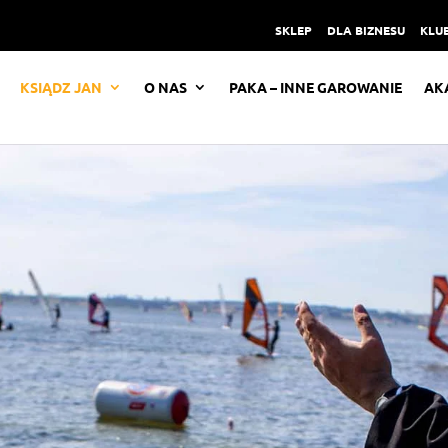
SKLEP
DLA BIZNESU
KLUB
KSIĄDZ JAN
O NAS
PAKA – INNE GAROWANIE
AK