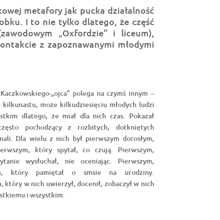
szkowej metafory jak pucka działalność
bku. I to nie tylko dlatego, że część
(zawodowym „Oxfordzie” i liceum),
 kontakcie z zapoznawanymi młodymi
 Kaczkowskiego-„ojca” polega na czymś innym –
kilkunastu, może kilkudziesięciu młodych ludzi
ystkim dlatego, że miał dla nich czas. Pokazał
zęsto pochodzący z rozbitych, dotkniętych
nali. Dla wielu z nich był pierwszym dorosłym,
ierwszym, który spytał, co czują. Pierwszym,
tanie wysłuchał, nie oceniając. Pierwszym,
ym, który pamiętał o smsie na urodziny.
, który w nich uwierzył, docenił, zobaczył w nich
tkiemu i wszystkim.