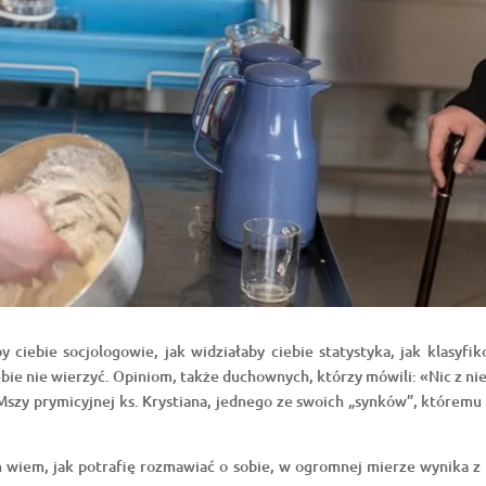
y ciebie socjologowie, jak widziałaby ciebie statystyka, jak klasyfi
bie nie wierzyć. Opiniom, także duchownych, którzy mówili: «Nic z nieg
szy prymicyjnej ks. Krystiana, jednego ze swoich „synków”, któremu n
 nim wiem, jak potrafię rozmawiać o sobie, w ogromnej mierze wynika 