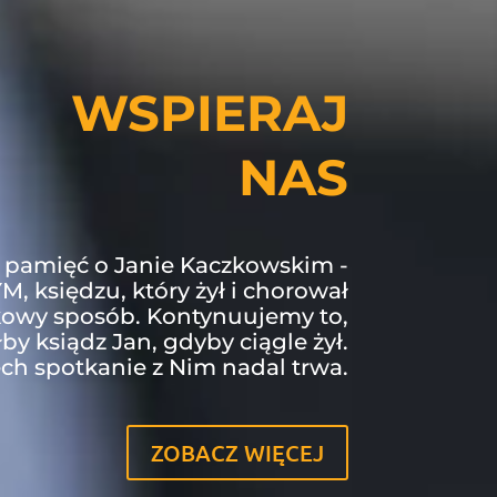
WSPIERAJ
NAS
 pamięć o Janie Kaczkowskim -
 księdzu, który żył i chorował
kowy sposób. Kontynuujemy to,
łby ksiądz Jan, gdyby ciągle żył.
ch spotkanie z Nim nadal trwa.
ZOBACZ WIĘCEJ