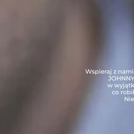
Wspieraj z nami
JOHNNYM,
w wyjąt
co robi
Nie