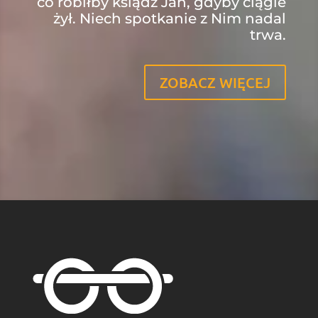
co robiłby ksiądz Jan, gdyby ciągle
żył. Niech spotkanie z Nim nadal
trwa.
ZOBACZ WIĘCEJ