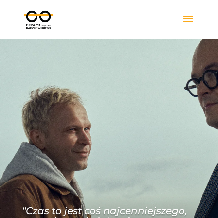
“Czas
to jest coś
najcenniejszego
,