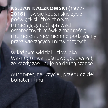
KS. JAN KACZKOWSKI (1977-
2016)
– s
woje kapłańskie życie
poświęcił służbie chorym
i umierającym. O sprawach
ostatecznych mówił z mądrością
i humorem. Niezmiennie podziwiany
przez wierzących i niewierzących.
W każdym widział Człowieka.
Ważnego i wartościowego. Uważał,
że każdy zasługuje na drugą szansę.
Autorytet, nauczyciel, przebudziciel,
bohater filmu.