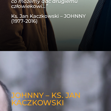
co możemy dać drugiemu
człowiekowi
…”
Ks. Jan Kaczkowski – JOHNNY
(1977-2016)
JOHNNY – KS. JAN
KACZKOWSKI