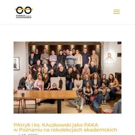
PAtryk i ks. KAczkowski jako PAKA
w Poznaniu na rekolekcjach akademckich