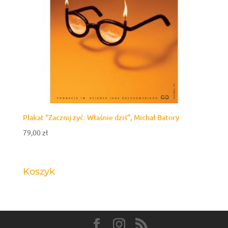
Plakat “Zacznij żyć. Właśnie dziś”, Michał Batory
79,00
zł
Koszyk