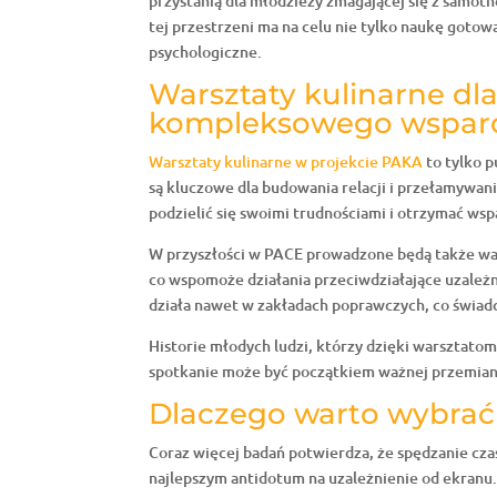
przystanią dla młodzieży zmagającej się z samo
tej przestrzeni ma na celu nie tylko naukę goto
psychologiczne.
Warsztaty kulinarne dla
kompleksowego wspar
Warsztaty kulinarne w projekcie PAKA
to tylko p
są kluczowe dla budowania relacji i przełamywan
podzielić się swoimi trudnościami i otrzymać wsp
W przyszłości w PACE prowadzone będą także wa
co wspomoże działania przeciwdziałające uzależni
działa nawet w zakładach poprawczych, co świadcz
Historie młodych ludzi, którzy dzięki warsztato
spotkanie może być początkiem ważnej przemian
Dlaczego warto wybrać
Coraz więcej badań potwierdza, że spędzanie cza
najlepszym antidotum na uzależnienie od ekranu.