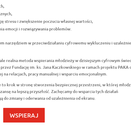
ch,
cznych,
 stresu i zwiększenie poczucia własnej wartości,
nia emocji i rozwiązywania problemów.
łym narzędziem w przeciwdziałaniu cyfrowemu wykluczeniu i uzależni
 ale realna metoda wspierania młodzieży w dzisiejszym cyfrowym świec
 przez Fundację im. ks. Jana Kaczkowskiego w ramach projektu PAKA 
ej na relacjach, pracy manualnej i wsparciu emocjonalnym.
to krok w stronę stworzenia bezpiecznej przestrzeni, w której młodz
 szansę na lepszą przyszłość. Zachęcamy do wsparcia tych działań
gą do zmiany i oderwania od uzależnienia od ekranu.
WSPIERAJ