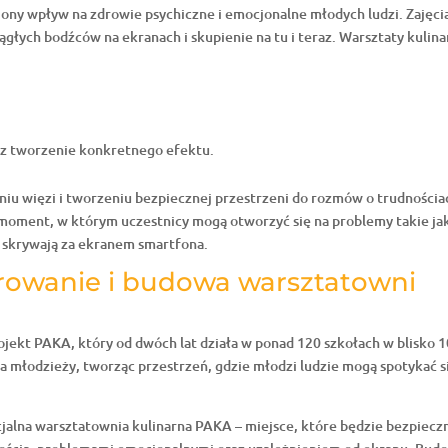
iony wpływ na zdrowie psychiczne i emocjonalne młodych ludzi. Zajęci
ągłych bodźców na ekranach i skupienie na tu i teraz. Warsztaty kulin
ez tworzenie konkretnego efektu.
iu więzi i tworzeniu bezpiecznej przestrzeni do rozmów o trudnościa
 moment, w którym uczestnicy mogą otworzyć się na problemy takie ja
o skrywają za ekranem smartfona.
arowanie i budowa warsztatowni
ojekt PAKA, który od dwóch lat działa w ponad 120 szkołach w blisko 
a młodzieży, tworząc przestrzeń, gdzie młodzi ludzie mogą spotykać s
jalna warsztatownia kulinarna PAKA – miejsce, które będzie bezpiecz