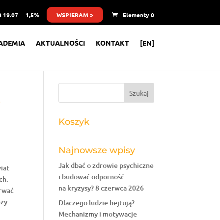
 19.07
1,5%
WSPIERAM >
Elementy 0
ADEMIA
AKTUALNOŚCI
KONTAKT
[EN]
?
Koszyk
Najnowsze wpisy
Jak dbać o zdrowie psychiczne
iat
i budować odporność
ch.
na kryzysy?
8 czerwca 2026
erwać
eży
Dlaczego ludzie hejtują?
Mechanizmy i motywacje