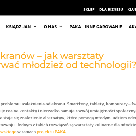
SKLEP
DLA BIZNESU
KLUB
KSIĄDZ JAN
O NAS
PAKA – INNE GAROWANIE
AK
kranów – jak warsztaty
wać młodzież od technologii
 problemu uzależnienia od ekranu. Smartfony, tablety, komputery – św
puje realne kontakty i nierzadko hamuje rozwój umiejętności społeczny
owe staje się znalezienie alternatyw, które pomogą młodym ludziom od
rozwoju. Jednym z takich rozwiązań są warsztaty kulinarne dla młodzi
kowskiego
w ramach
projektu PAKA
.