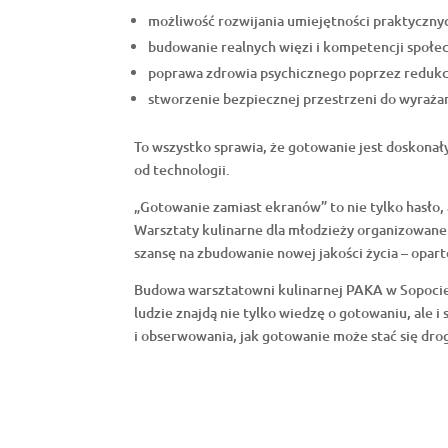
możliwość rozwijania umiejętności praktyczny
budowanie realnych więzi i kompetencji społe
poprawa zdrowia psychicznego poprzez redukcję
stworzenie bezpiecznej przestrzeni do wyraża
To wszystko sprawia, że gotowanie jest doskona
od technologii.
„Gotowanie zamiast ekranów” to nie tylko hasło,
Warsztaty kulinarne dla młodzieży organizowane
szansę na zbudowanie nowej jakości życia – opart
Budowa warsztatowni kulinarnej PAKA w Sopocie 
ludzie znajdą nie tylko wiedzę o gotowaniu, ale i
i obserwowania, jak gotowanie może stać się dro