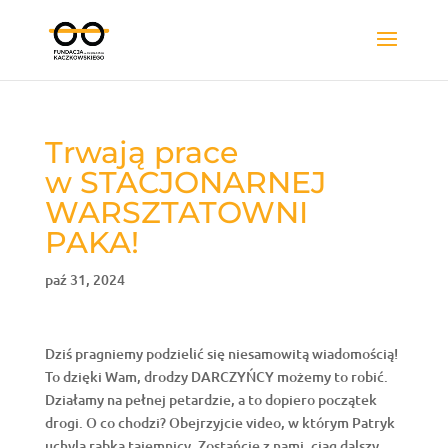
Trwają prace
w STACJONARNEJ
WARSZTATOWNI
PAKA!
paź 31, 2024
Dziś pragniemy podzielić się niesamowitą wiadomością!
To dzięki Wam, drodzy DARCZYŃCY możemy to robić.
Działamy na pełnej petardzie, a to dopiero początek
drogi. O co chodzi? Obejrzyjcie video, w którym Patryk
uchyla rąbka tajemnicy. Zostańcie z nami, ciąg dalszy