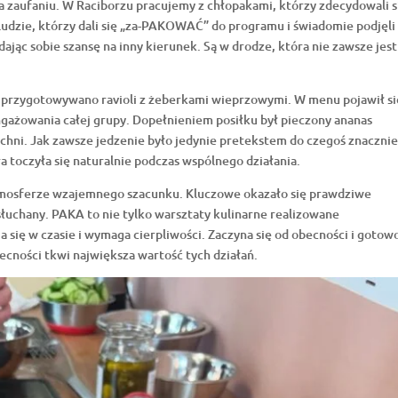
a zaufaniu. W Raciborzu pracujemy z chłopakami, którzy zdecydowali s
 ludzie, którzy dali się „za-PAKOWAĆ” do programu i świadomie podjęli
dając sobie szansę na inny kierunek. Są w drodze, która nie zawsze jest
 przygotowywano ravioli z żeberkami wieprzowymi. W menu pojawił si
gażowania całej grupy. Dopełnieniem posiłku był pieczony ananas
chni. Jak zawsze jedzenie było jedynie pretekstem do czegoś znaczni
a toczyła się naturalnie podczas wspólnego działania.
tmosferze wzajemnego szacunku. Kluczowe okazało się prawdziwe
łuchany. PAKA to nie tylko warsztaty kulinarne realizowane
a się w czasie i wymaga cierpliwości. Zaczyna się od obecności i gotow
becności tkwi największa wartość tych działań.