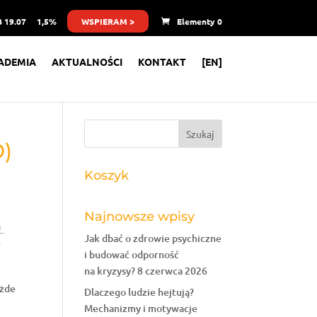
 19.07
1,5%
WSPIERAM >
Elementy 0
ADEMIA
AKTUALNOŚCI
KONTAKT
[EN]
O)
Koszyk
Najnowsze wpisy
ć.
Jak dbać o zdrowie psychiczne
ł
i budować odporność
na kryzysy?
8 czerwca 2026
ażde
Dlaczego ludzie hejtują?
Mechanizmy i motywacje