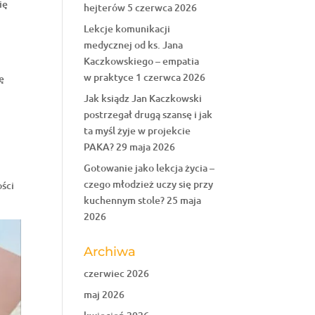
ię
hejterów
5 czerwca 2026
Lekcje komunikacji
medycznej od ks. Jana
Kaczkowskiego – empatia
w praktyce
1 czerwca 2026
ę
Jak ksiądz Jan Kaczkowski
e
postrzegał drugą szansę i jak
ta myśl żyje w projekcie
PAKA?
29 maja 2026
Gotowanie jako lekcja życia –
czego młodzież uczy się przy
ości
kuchennym stole?
25 maja
2026
Archiwa
czerwiec 2026
maj 2026