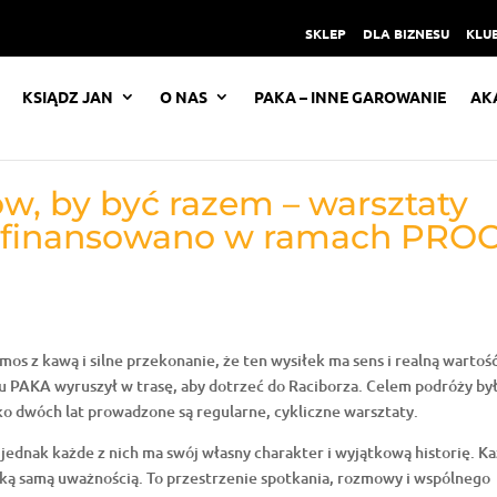
SKLEP
DLA BIZNESU
KLUB
KSIĄDZ JAN
O NAS
PAKA – INNE GAROWANIE
AK
w, by być razem – warsztaty
sfinansowano w ramach PRO
mos z kawą i silne przekonanie, że ten wysiłek ma sens i realną wartoś
 PAKA wyruszył w trasę, aby dotrzeć do Raciborza. Celem podróży by
o dwóch lat prowadzone są regularne, cykliczne warsztaty.
, jednak każde z nich ma swój własny charakter i wyjątkową historię. K
taką samą uważnością. To przestrzenie spotkania, rozmowy i wspólnego