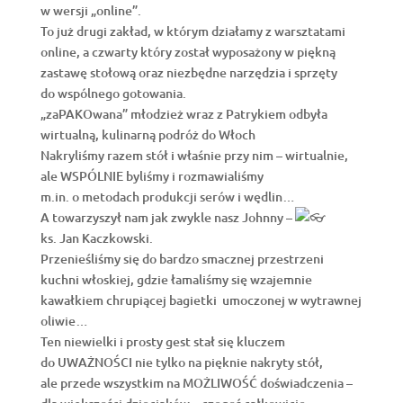
w wersji „online”.
To już drugi zakład, w którym działamy z warsztatami
online, a czwarty który został wyposażony w piękną
zastawę stołową oraz niezbędne narzędzia i sprzęty
do wspólnego gotowania.
„zaPAKOwana” młodzież wraz z Patrykiem odbyła
wirtualną, kulinarną podróż do Włoch
Nakryliśmy razem stół i właśnie przy nim – wirtualnie,
ale WSPÓLNIE byliśmy i rozmawialiśmy
m.in. o metodach produkcji serów i wędlin…
A towarzyszył nam jak zwykle nasz Johnny –
ks. Jan Kaczkowski.
Przenieśliśmy się do bardzo smacznej przestrzeni
kuchni włoskiej, gdzie łamaliśmy się wzajemnie
kawałkiem chrupiącej bagietki umoczonej w wytrawnej
oliwie…
Ten niewielki i prosty gest stał się kluczem
do UWAŻNOŚCI nie tylko na pięknie nakryty stół,
ale przede wszystkim na MOŻLIWOŚĆ doświadczenia –