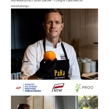
dla większości dzieciaków – czegoś całkowicie
nieznanego…