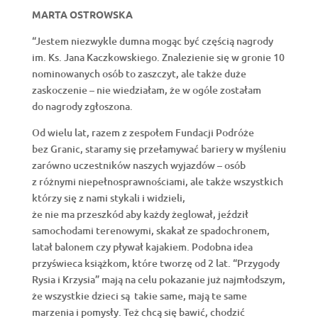
MARTA OSTROWSKA
“Jestem niezwykle dumna mogąc być częścią nagrody
im. Ks. Jana Kaczkowskiego. Znalezienie się w gronie 10
nominowanych osób to zaszczyt, ale także duże
zaskoczenie – nie wiedziałam, że w ogóle zostałam
do nagrody zgłoszona.
Od wielu lat, razem z zespołem Fundacji Podróże
bez Granic, staramy się przełamywać bariery w myśleniu
zarówno uczestników naszych wyjazdów – osób
z różnymi niepełnosprawnościami, ale także wszystkich
którzy się z nami stykali i widzieli,
że nie ma przeszkód aby każdy żeglował, jeździł
samochodami terenowymi, skakał ze spadochronem,
latał balonem czy pływał kajakiem. Podobna idea
przyświeca książkom, które tworzę od 2 lat. “Przygody
Rysia i Krzysia” mają na celu pokazanie już najmłodszym,
że wszystkie dzieci są takie same, mają te same
marzenia i pomysły. Też chcą się bawić, chodzić