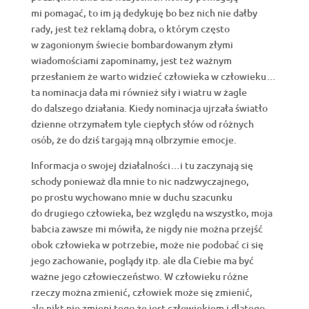
mi pomagać, to im ją dedykuję bo bez nich nie dałby
rady, jest też reklamą dobra, o którym często
w zagonionym świecie bombardowanym złymi
wiadomościami zapominamy, jest też ważnym
przesłaniem że warto widzieć człowieka w człowieku…
ta nominacja dała mi również siły i wiatru w żagle
do dalszego działania. Kiedy nominacja ujrzała światło
dzienne otrzymałem tyle ciepłych słów od różnych
osób, że do dziś targają mną olbrzymie emocje.
Informacja o swojej działalności…i tu zaczynają się
schody ponieważ dla mnie to nic nadzwyczajnego,
po prostu wychowano mnie w duchu szacunku
do drugiego człowieka, bez względu na wszystko, moja
babcia zawsze mi mówiła, że nigdy nie można przejść
obok człowieka w potrzebie, może nie podobać ci się
jego zachowanie, poglądy itp. ale dla Ciebie ma być
ważne jego człowieczeństwo. W człowieku różne
rzeczy można zmienić, człowiek może się zmienić,
ale nikt nie zmieni tego że jest człowiekiem i dlatego