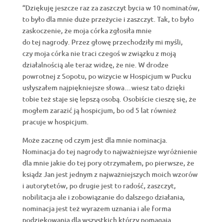
“Dziękuję jeszcze raz za zaszczyt bycia w 10 nominatów,
to było dla mnie duże przeżycie i zaszczyt. Tak, to było
zaskoczenie, że moja córka zgłosiła mnie
do tej nagrody. Przez głowę przechodziły mi myśli,
czy moja córka nie traci czegoś w związku z moją
działalnością ale teraz widzę, że nie. W drodze
powrotnej z Sopotu, po wizycie w Hospicjum w Pucku
usłyszałem najpiękniejsze słowa…wiesz tato dzięki
tobie też staje się lepszą osobą. Osobiście cieszę się, że
mogłem zarazić ją hospicjum, bo od 5 lat również
pracuje w hospicjum.
Może zacznę od czym jest dla mnie nominacja.
Nominacja do tej nagrody to najważniejsze wyróżnienie
dla mnie jakie do tej pory otrzymałem, po pierwsze, że
ksiądz Jan jest jednym z najważniejszych moich wzorów
i autorytetów, po drugie jest to radość, zaszczyt,
nobilitacja ale i zobowiązanie do dalszego działania,
nominacja jest też wyrazem uznania i ale forma
podziękowania dla wszystkich którzy pomagają