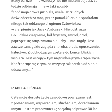
który bardzo mnie wzruszył, bo nie miałem pojęcia, że
ludzie odbierają mnie w taki sposób
“choć moja głowa już biała, wiele lat trudnych
doświadczeń za mną, przez ponad 40lat, nie spotkałam
nikogo tak oddanego drugiemu Człowiekowi
w cierpieniu jak Jacek Antoszek. Nie odstrasza
Go ludzkie cierpienie, ból fizyczny, smród, głód,
paprzące się rany, zmiana pieluchy… nie. nigdy. Jest
zawsze tam, gdzie zagląda choroba, bieda, opuszczenie,
kalectwo. Z odchodzącym zostaje do końca, bliskich
wspiera. Jest ostoją w tym najtrudniejszym etapie życia.
Konfrontuje się z tym, co wszyscy tak bardzo od siebie
odsuwamy…”
IZABELA LEŚNIAK
Całe moje dorosłe życie zawodowe powiązane jest
z pomaganiem, wspieraniem, słuchaniem, doradzaniem
innym. Jestem pracowniczką socjalną od prawie 30 lat.