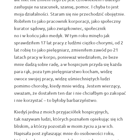
zasługuje na szacunek, szansę, pomoc. I chyba to jest
moja działalności. Staram się nie przechodzić obojętnie.
Robiłem to jako pracownik korporacji, jako społeczny
kurator sądowy, jako związkowiec, społecznik
no i w końcu jako medyk. W tym roku minęło jak
sprawdziłem 17 lat pracy z ludźmi ciężko chorymi, od 2
lat robię to jako pielęgniarz, zmieniłem zawód po 21
latach pracy w korpo, ponieważ wiedziałem, że beze
mnie dadzą sobie radę, a w hospicjum przyda się każda
para rąk, poza tym pielęgniarstwo kocham, widzę
owoce swojej pracy, widzę uśmiechniętych ludzi
pomimo choroby, kiedy mnie widzą. Jestem wierzący,
uważam, że dostałem ten dar i nie chciałbym go zakopać
i nie korzystać – to byłoby barbarzyństwo.
Kiedyś jedna z moich przyjaciółek hospicyjnych,
tak nazywam ludzi, których poznałem opiekując się ich
bliskim, a którzy pozostali w moim życiu a ja w ich.
Napisała post zgłaszając mnie do osobowości roku,