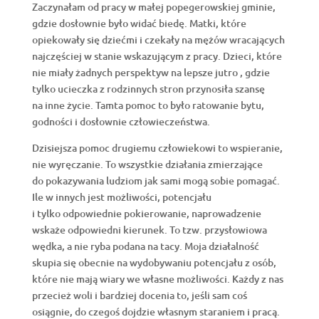
Zaczynałam od pracy w małej popegerowskiej gminie,
gdzie dosłownie było widać biedę. Matki, które
opiekowały się dziećmi i czekały na mężów wracających
najczęściej w stanie wskazującym z pracy. Dzieci, które
nie miały żadnych perspektyw na lepsze jutro , gdzie
tylko ucieczka z rodzinnych stron przynosiła szansę
na inne życie. Tamta pomoc to było ratowanie bytu,
godności i dosłownie człowieczeństwa.
Dzisiejsza pomoc drugiemu człowiekowi to wspieranie,
nie wyręczanie. To wszystkie działania zmierzające
do pokazywania ludziom jak sami mogą sobie pomagać.
Ile w innych jest możliwości, potencjału
i tylko odpowiednie pokierowanie, naprowadzenie
wskaże odpowiedni kierunek. To tzw. przysłowiowa
wędka, a nie ryba podana na tacy. Moja działalność
skupia się obecnie na wydobywaniu potencjału z osób,
które nie mają wiary we własne możliwości. Każdy z nas
przecież woli i bardziej docenia to, jeśli sam coś
osiągnie, do czegoś dojdzie własnym staraniem i pracą.