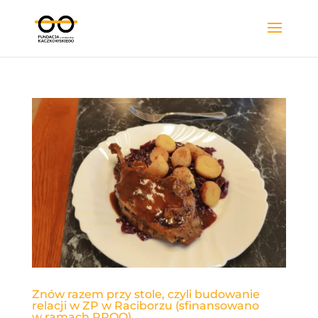
Znów razem przy stole, czyli budowanie
relacji w ZP w Raciborzu (sfinansowano
w ramach PROO)