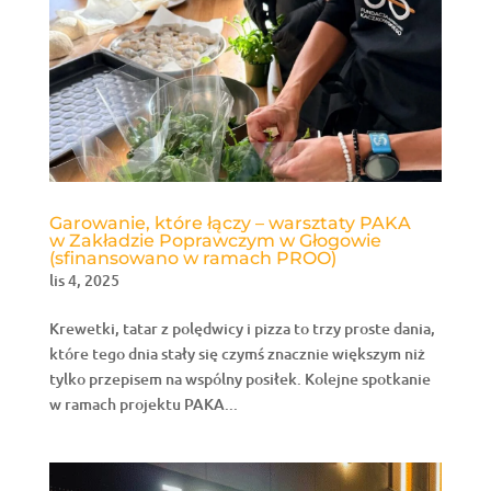
Garowanie, które łączy – warsztaty PAKA
w Zakładzie Poprawczym w Głogowie
(sfinansowano w ramach PROO)
lis 4, 2025
Krewetki, tatar z polędwicy i pizza to trzy proste dania,
które tego dnia stały się czymś znacznie większym niż
tylko przepisem na wspólny posiłek. Kolejne spotkanie
w ramach projektu PAKA...