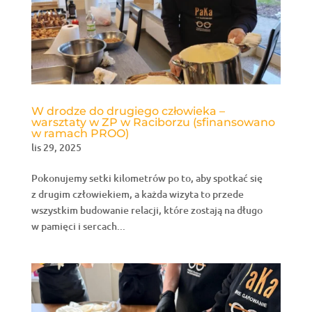
W drodze do drugiego człowieka –
warsztaty w ZP w Raciborzu (sfinansowano
w ramach PROO)
lis 29, 2025
Pokonujemy setki kilometrów po to, aby spotkać się
z drugim człowiekiem, a każda wizyta to przede
wszystkim budowanie relacji, które zostają na długo
w pamięci i sercach...