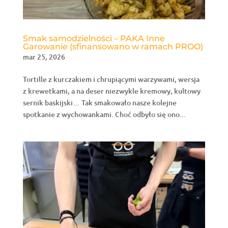
Smak samodzielności – PAKA Inne
Garowanie (sfinansowano w ramach PROO)
mar 25, 2026
Tortille z kurczakiem i chrupiącymi warzywami, wersja
z krewetkami, a na deser niezwykle kremowy, kultowy
sernik baskijski… Tak smakowało nasze kolejne
spotkanie z wychowankami. Choć odbyło się ono...