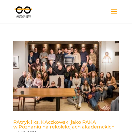
PAtryk i ks. KAczkowski jako PAKA
w Poznaniu na rekolekcjach akademckich