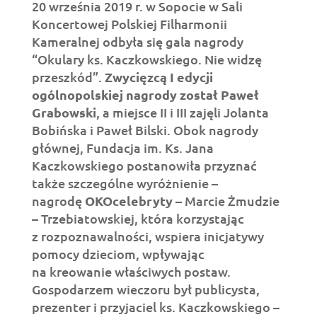
20 września 2019 r. w Sopocie w Sali
Koncertowej Polskiej Filharmonii
Kameralnej odbyła się gala nagrody
“Okulary ks. Kaczkowskiego. Nie widzę
przeszkód”.
Zwycięzcą I edycji
ogólnopolskiej nagrody został
Paweł
Grabowski
, a miejsce II i III zajęli Jolanta
Bobińska i Paweł Bilski. Obok nagrody
głównej, Fundacja im. Ks. Jana
Kaczkowskiego postanowiła przyznać
także szczególne wyróżnienie –
nagrodę
OKOcelebryty
– Marcie Żmudzie
– Trzebiatowskiej, która korzystając
z rozpoznawalności, wspiera inicjatywy
pomocy dzieciom, wpływając
na kreowanie właściwych postaw.
Gospodarzem wieczoru był publicysta,
prezenter i przyjaciel ks. Kaczkowskiego –