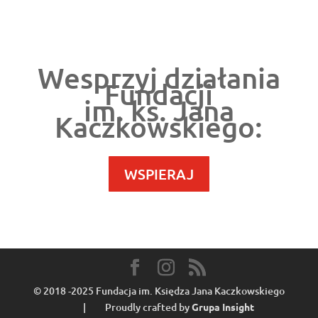
Wesprzyj działania
Fundacji
im. ks. Jana
Kaczkowskiego:
WSPIERAJ
© 2018 -2025 Fundacja im. Księdza Jana Kaczkowskiego
| Proudly crafted by
Grupa Insight