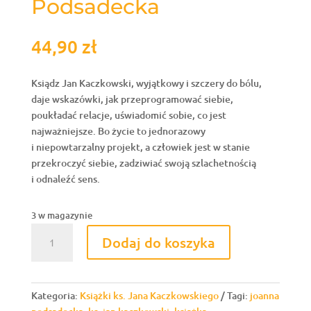
Podsadecka
44,90
zł
Ksiądz Jan Kaczkowski, wyjątkowy i szczery do bólu,
daje wskazówki, jak przeprogramować siebie,
poukładać relacje, uświadomić sobie, co jest
najważniejsze. Bo życie to jednorazowy
i niepowtarzalny projekt, a człowiek jest w stanie
przekroczyć siebie, zadziwiać swoją szlachetnością
i odnaleźć sens.
3 w magazynie
ilość
Dodaj do koszyka
Sens.
O
tym,
co
Kategoria:
Książki ks. Jana Kaczkowskiego
Tagi:
joanna
wzmacnia.