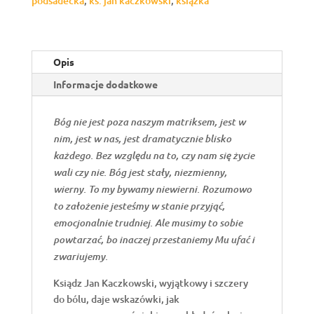
podsadecka
,
ks. jan kaczkowski
,
książka
Ks.
Jan
Kaczkowski,
Opis
Joanna
Podsadecka
Informacje dodatkowe
Bóg nie jest poza naszym matriksem, jest w
nim, jest w nas, jest dramatycznie blisko
każdego. Bez względu na to, czy nam się życie
wali czy nie. Bóg jest stały, niezmienny,
wierny. To my bywamy niewierni. Rozumowo
to założenie jesteśmy w stanie przyjąć,
emocjonalnie trudniej. Ale musimy to sobie
powtarzać, bo inaczej przestaniemy Mu ufać i
zwariujemy.
Ksiądz Jan Kaczkowski, wyjątkowy i szczery
do bólu, daje wskazówki, jak