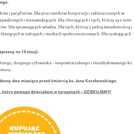
iego.
ików i pacyfistów. Dla pracowników korporacji i zakleszczonych w
zywdzonych i nienawidzących. Dla chorujących i tych, którzy są z nimi
ów. Dla sprawujących władzę. Dla tych, którzy z pełną świadomością i
a tkwiących w nałogach i mediach społecznościowych. Dla szukających
pisany na 14 stacji.
tnego, drugiego człowieka – niepowtarzalnego i nieodżałowanego ks.
umoru.
dzony dwa miesiące przed śmiercią ks. Jana Kaczkowskiego.
A, który pomaga dzieciakom w tarapatach – DZIĘKUJEMY!