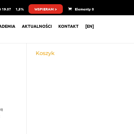
 19.07
1,5%
WSPIERAM >
Elementy 0
ADEMIA
AKTUALNOŚCI
KONTAKT
[EN]
Koszyk
gą
t