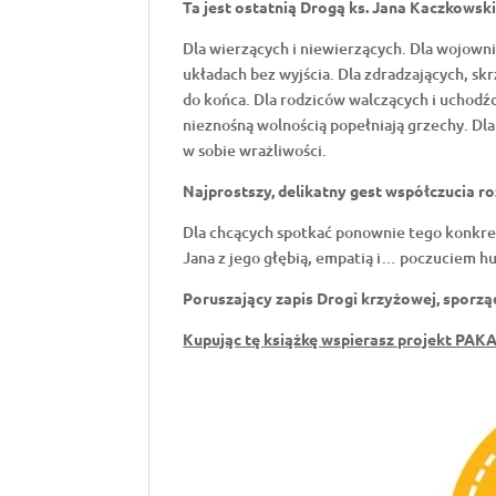
Ta jest ostatnią Drogą ks. Jana Kaczkowsk
Dla wierzących i niewierzących. Dla wojown
układach bez wyjścia. Dla zdradzających, skr
do końca. Dla rodziców walczących i uchodźc
nieznośną wolnością popełniają grzechy. Dl
w sobie wrażliwości.
Najprostszy, delikatny gest współczucia roz
Dla chcących spotkać ponownie tego konkre
Jana z jego głębią, empatią i… poczuciem h
Poruszający zapis Drogi krzyżowej, sporzą
Kupując tę książkę wspierasz projekt PAK