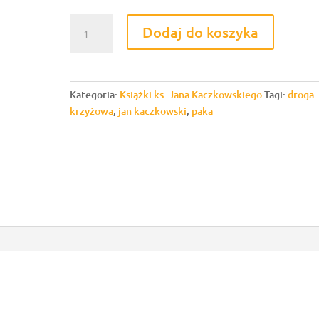
ilość
Dodaj do koszyka
Ostatnia
Droga
krzyżowa
z
Kategoria:
Książki ks. Jana Kaczkowskiego
Tagi:
droga
ks.
krzyżowa
,
jan kaczkowski
,
paka
Janem
Kaczkowskim