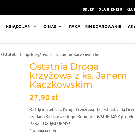
SKLEP
DLA BIZNESU
KLUB
KSIĄDZ JAN
O NAS
PAKA – INNE GAROWANIE
AK
 Ostatnia Droga krzyżowa z ks. Janem Kaczkowskim
Ostatnia Droga
krzyżowa z ks. Janem
Kaczkowskim
27,90
zł
Każdy ma własną Drogę krzyżową. Ta jest ostatnią Dro
ks. Jana Kaczkowskiego. Kupując – WSPIERASZ projek
PaKa – DZIĘKUJEMY!
4 w magazynie