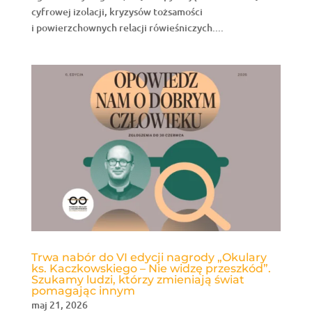
cyfrowej izolacji, kryzysów tożsamości
i powierzchownych relacji rówieśniczych....
Trwa nabór do VI edycji nagrody „Okulary
ks. Kaczkowskiego – Nie widzę przeszkód”.
Szukamy ludzi, którzy zmieniają świat
pomagając innym
maj 21, 2026