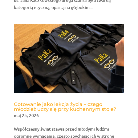
ks. Jana Kaczkowskiego druga szansa była twardą
kategorią etyczną, opartą na głębokim...
Gotowanie jako lekcja życia – czego
młodzież uczy się przy kuchennym stole?
maj 25, 2026
Współczesny świat stawia przed młodymi ludźmi
ogromne wymagania, często spychając ich w stronę